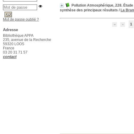
Pollution Atmosphérique, 228. Étude 
synthèse des principaux résultats
/
La Bran
Mot de passe oublié ?
1
Adresse
Bibliothèque APPA
235, avenue de la Recherche
59320 LOOS
France
03 20 31 71 57
contact