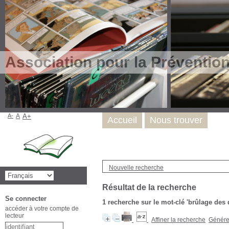
Association pour la Préventio
A-
A
A+
Accueil
Nous trouver
Nouvelle recherche
Résultat de la recherche
Se connecter
1
recherche sur le mot-clé
'brûlage des 
accéder à votre compte de
lecteur
Affiner la recherche
Générer