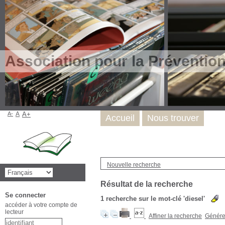
Association pour la Préventio
A-
A
A+
Accueil
Nous trouver
Nouvelle recherche
Résultat de la recherche
Se connecter
1
recherche sur le mot-clé
'diesel'
accéder à votre compte de
lecteur
Affiner la recherche
Générer