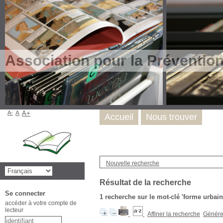
Association pour la Préventio
A-
A
A+
Accueil
Nous trouver
Nouvelle recherche
Résultat de la recherche
Se connecter
1
recherche sur le mot-clé
'forme urbain
accéder à votre compte de
lecteur
Affiner la recherche
Générer