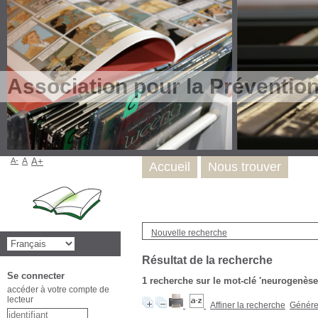
Association pour la Préventio
A-
A
A+
Accueil
Nous trouver
Nouvelle recherche
Résultat de la recherche
Se connecter
1
recherche sur le mot-clé
'neurogenèse
accéder à votre compte de
lecteur
Affiner la recherche
Générer