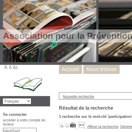
Association pour la Préventio
A-
A
A+
Accueil
Nous trouver
Nouvelle recherche
Résultat de la recherche
Se connecter
1
recherche sur le mot-clé
'participation
accéder à votre compte de
lecteur
Affiner la recherche
Générer