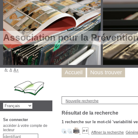
Association pour la Préventio
A-
A
A+
Accueil
Nous trouver
Nouvelle recherche
Résultat de la recherche
Se connecter
1
recherche sur le mot-clé
'variabilité ve
accéder à votre compte de
lecteur
Affiner la recherche
Générer