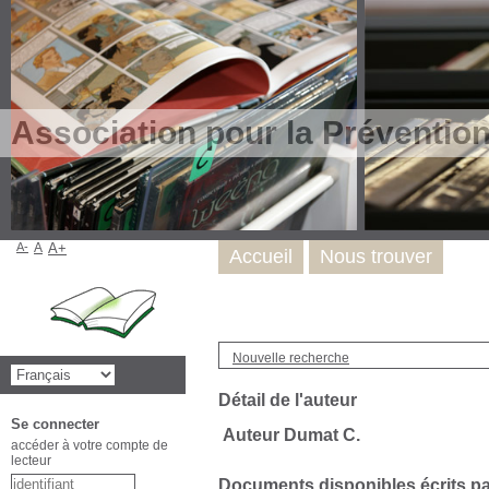
Association pour la Préventio
A-
A
A+
Accueil
Nous trouver
Nouvelle recherche
Détail de l'auteur
Se connecter
Auteur Dumat C.
accéder à votre compte de
lecteur
Documents disponibles écrits par