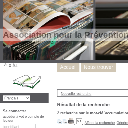
Association pour la Préventio
A-
A
A+
Accueil
Nous trouver
Nouvelle recherche
Résultat de la recherche
Se connecter
2
recherche sur le mot-clé
'accumulatio
accéder à votre compte de
lecteur
Affiner la recherche
Générer