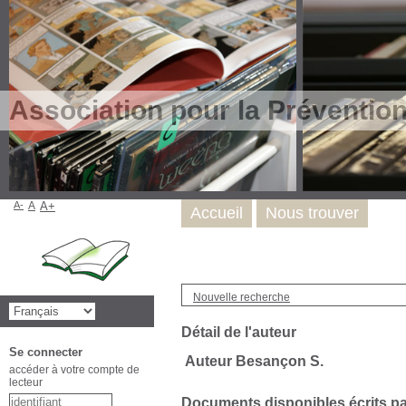
Association pour la Préventio
A-
A
A+
Accueil
Nous trouver
Nouvelle recherche
Détail de l'auteur
Se connecter
Auteur Besançon S.
accéder à votre compte de
lecteur
Documents disponibles écrits par