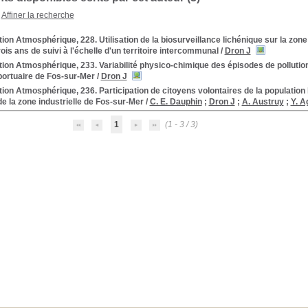
Affiner la recherche
tion Atmosphérique, 228. Utilisation de la biosurveillance lichénique sur la zone
rois ans de suivi à l'échelle d'un territoire intercommunal
/
Dron J
tion Atmosphérique, 233. Variabilité physico-chimique des épisodes de pollutio
-portuaire de Fos-sur-Mer
/
Dron J
tion Atmosphérique, 236. Participation de citoyens volontaires de la population
 de la zone industrielle de Fos-sur-Mer
/
C. E. Dauphin
;
Dron J
;
A. Austruy
;
Y. A
1
(1 - 3 / 3)