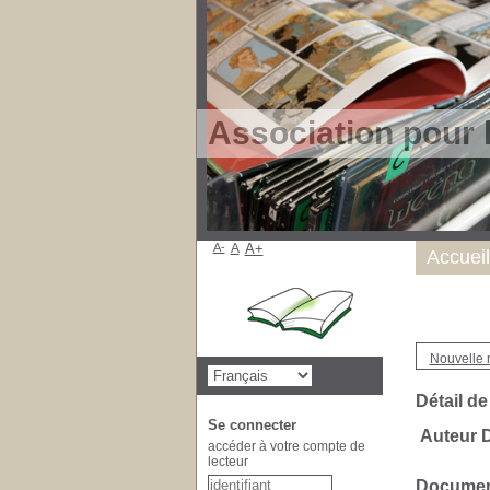
Association pour 
A-
A
A+
Accueil
Nouvelle 
Détail de
Se connecter
Auteur 
accéder à votre compte de
lecteur
Document