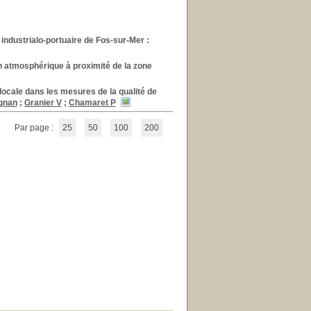
 industrialo-portuaire de Fos-sur-Mer :
n atmosphérique à proximité de la zone
 locale dans les mesures de la qualité de
gnan
;
Granier V
;
Chamaret P
Par page :
25
50
100
200