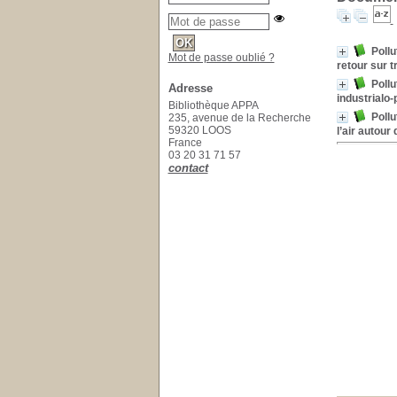
Pollu
Mot de passe oublié ?
retour sur t
Pollu
Adresse
industrialo
Bibliothèque APPA
Pollu
235, avenue de la Recherche
59320 LOOS
l’air autour
France
03 20 31 71 57
contact