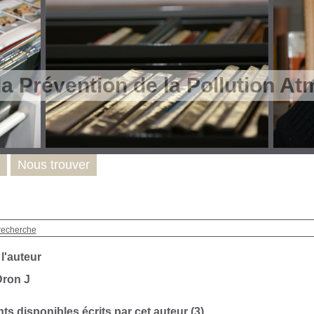
la Prévention de la Pollution A
Nous trouver
recherche
 l'auteur
Dron J
s disponibles écrits par cet auteur (
3
)