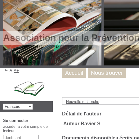
Association pour la Préventio
A-
A
A+
Accueil
Nous trouver
Nouvelle recherche
Détail de l'auteur
Se connecter
Auteur Ravier S.
accéder à votre compte de
lecteur
Documents disponibles écrits par