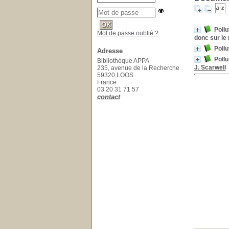
Pollu
Mot de passe oublié ?
donc sur le
Pollu
Adresse
Pollu
Bibliothèque APPA
J. Scarwell
235, avenue de la Recherche
59320 LOOS
France
03 20 31 71 57
contact