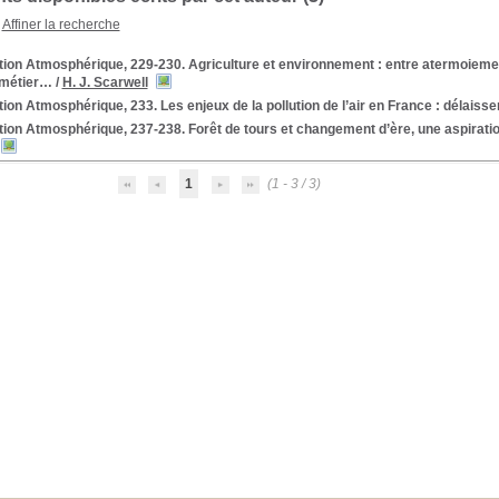
Affiner la recherche
tion Atmosphérique, 229-230. Agriculture et environnement : entre atermoieme
 métier…
/
H. J. Scarwell
tion Atmosphérique, 233. Les enjeux de la pollution de l’air en France : délaisse
tion Atmosphérique, 237-238. Forêt de tours et changement d’ère, une aspiration
1
(1 - 3 / 3)