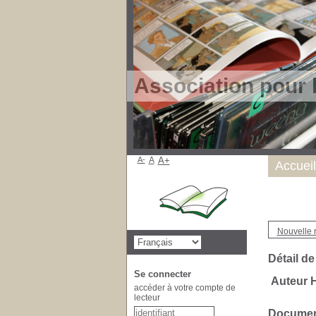
Association pour 
A-
A
A+
Accueil
Nouvelle 
Détail de
Se connecter
Auteur H
accéder à votre compte de
lecteur
Document