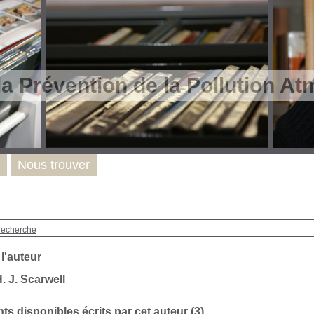
la Prévention de la Pollution A
Nous trouver
recherche
 l'auteur
. J. Scarwell
s disponibles écrits par cet auteur (
3
)