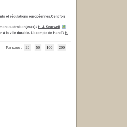
nts et régulations européennes.Cent fois
ment ou droit en jeu(x)
/
H. J. Scarwell
 à la ville durable. L’exemple de Hanoï
/
H.
Par page :
25
50
100
200