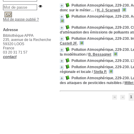
Pollution Atmosphérique, 229-230. A
donc sur le métier…
/
H. J. Scarwell
Pollution Atmosphérique, 229-230. Ag
Mot de passe oublié ?
Pollution Atmosphérique, 229-230. Cl
Adresse
d’atténuation des émissions de polluants atm
Bibliothèque APPA
Pollution Atmosphérique, 229-230. Im
235, avenue de la Recherche
Castell JF.
59320 LOOS
France
Pollution Atmosphérique, 229-230. Le 
03 20 31 71 57
la modélisation
/
B. Bessagnet
contact
Pollution Atmosphérique, 229-230. L
Pollution Atmosphérique, 229-230. Le
régionale et locale
/
Stella P.
Pollution Atmosphérique, 229-230. La
des attaques de pesticides nuisibles
/
Millet
1