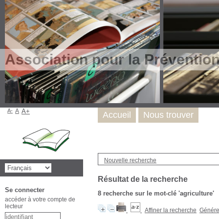
Association pour la Préventio
A-
A
A+
Accueil
Nous trouver
Nouvelle recherche
Résultat de la recherche
Se connecter
8
recherche sur le mot-clé
'agriculture'
accéder à votre compte de
lecteur
Affiner la recherche
Générer