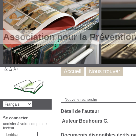
Association pour la Préventio
A-
A
A+
Accueil
Nous trouver
Nouvelle recherche
Détail de l'auteur
Se connecter
Auteur Bouhours G.
accéder à votre compte de
lecteur
Documents disponibles écrits par