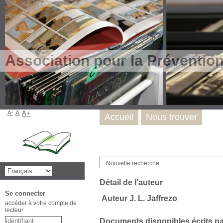
Association pour la Préventio
A-
A
A+
Accueil
Nous trouver
Nouvelle recherche
Détail de l'auteur
Se connecter
Auteur J. L. Jaffrezo
accéder à votre compte de
lecteur
Documents disponibles écrits par