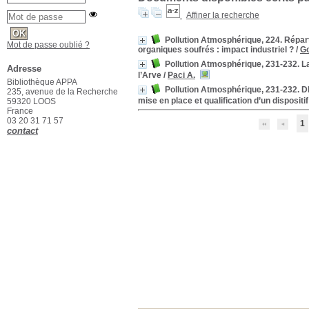
Affiner la recherche
Pollution Atmosphérique, 224. Répar
Mot de passe oublié ?
organiques soufrés : impact industriel ?
/
Go
Pollution Atmosphérique, 231-232. L
Adresse
l’Arve
/
Paci A.
Bibliothèque APPA
Pollution Atmosphérique, 231-232. D
235, avenue de la Recherche
mise en place et qualification d’un dispositif
59320 LOOS
France
03 20 31 71 57
1
contact