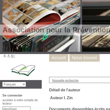
Association pour la Préventio
A-
A
A+
Accueil
Nous trouver
Nouvelle recherche
Détail de l'auteur
Se connecter
Auteur I. Zin
accéder à votre compte de
lecteur
Documents disponibles écrits par