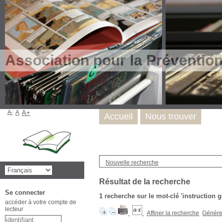
Association pour la Préventio
A-
A
A+
Accueil
Nous trouver
Nouvelle recherche
Résultat de la recherche
Se connecter
1
recherche sur le mot-clé
'instruction 
accéder à votre compte de
lecteur
Affiner la recherche
Générer