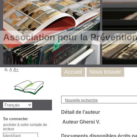
Association pour la Préventio
A-
A
A+
Accueil
Nous trouver
Nouvelle recherche
Détail de l'auteur
Se connecter
Auteur Ghersi V.
accéder à votre compte de
lecteur
Documents disponibles écrits par