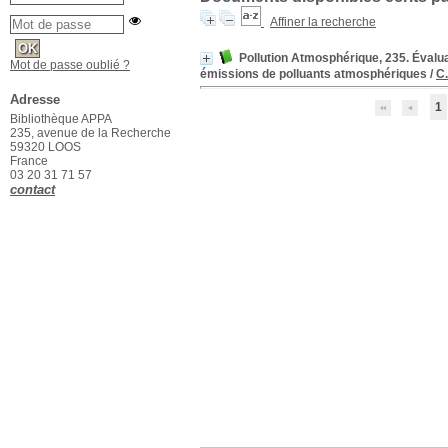
Affiner la recherche
Pollution Atmosphérique, 235. Évaluat
Mot de passe oublié ?
émissions de polluants atmosphériques
/
C
Adresse
1
Bibliothèque APPA
235, avenue de la Recherche
59320 LOOS
France
03 20 31 71 57
contact