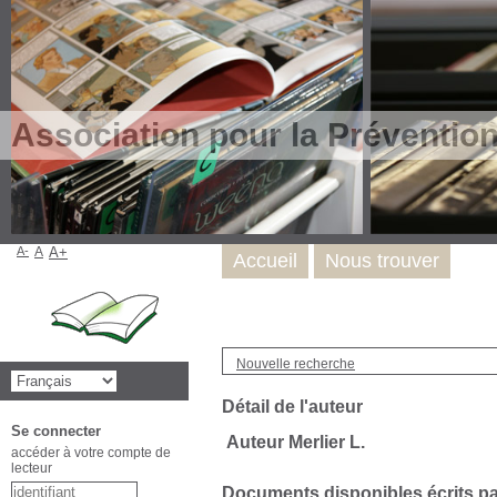
Association pour la Préventio
A-
A
A+
Accueil
Nous trouver
Nouvelle recherche
Détail de l'auteur
Se connecter
Auteur Merlier L.
accéder à votre compte de
lecteur
Documents disponibles écrits par