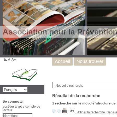
Association pour la Préventio
A-
A
A+
Accueil
Nous trouver
Nouvelle recherche
Résultat de la recherche
Se connecter
1
recherche sur le mot-clé
'structure de
accéder à votre compte de
lecteur
Affiner la recherche
Générer