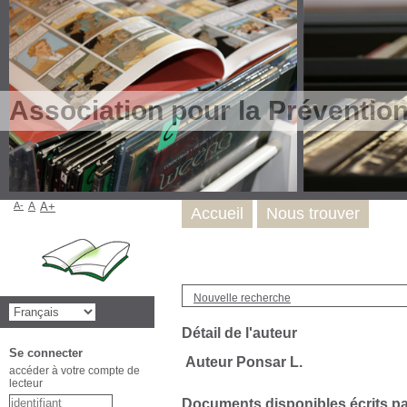
Association pour la Préventio
A-
A
A+
Accueil
Nous trouver
Nouvelle recherche
Détail de l'auteur
Se connecter
Auteur Ponsar L.
accéder à votre compte de
lecteur
Documents disponibles écrits par