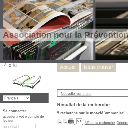
Association pour la Préventio
A-
A
A+
Accueil
Nous trouver
Nouvelle recherche
Résultat de la recherche
Se connecter
5
recherche sur le mot-clé
'ammoniac'
accéder à votre compte de
lecteur
Affiner la recherche
Générer